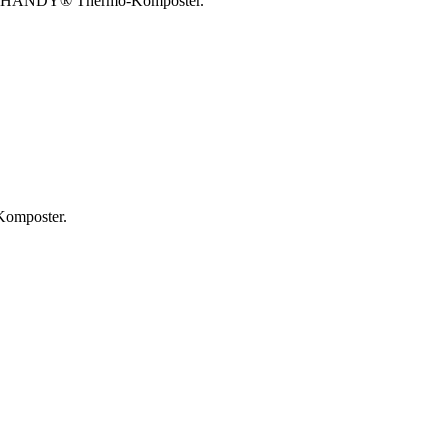
 im HANDY® Thermo-Komposter.
.
Komposter.